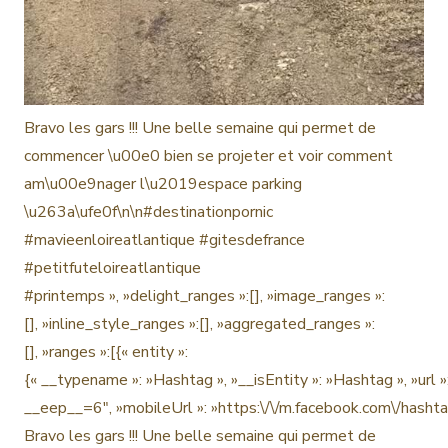
Bravo les gars !!! Une belle semaine qui permet de
commencer \u00e0 bien se projeter et voir comment
am\u00e9nager l\u2019espace parking
\u263a\ufe0f\n\n#destinationpornic
#mavieenloireatlantique #gitesdefrance
#petitfuteloireatlantique
#printemps », »delight_ranges »:[], »image_ranges »:
[], »inline_style_ranges »:[], »aggregated_ranges »:
[], »ranges »:[{« entity »:
{« __typename »: »Hashtag », »__isEntity »: »Hashtag », »url
__eep__=6″, »mobileUrl »: »https:\/\/m.facebook.com\/hasht
Bravo les gars !!! Une belle semaine qui permet de