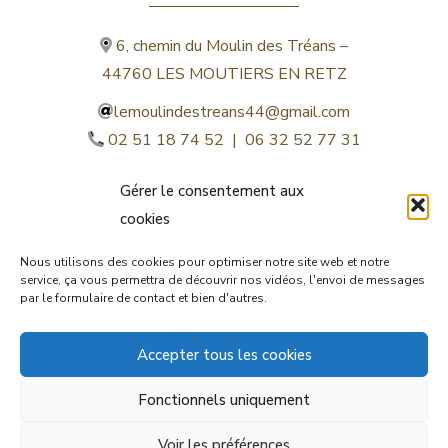
6, chemin du Moulin des Tréans –
44760 LES MOUTIERS EN RETZ
lemoulindestreans44@gmail.com
02 51 18 74 52 | 06 32 52 77 31
Gérer le consentement aux
cookies
Nous utilisons des cookies pour optimiser notre site web et notre
service, ça vous permettra de découvrir nos vidéos, l'envoi de messages
par le formulaire de contact et bien d'autres.
©lemoulindestreans.fr
Accepter tous les cookies
Mentions légales
Fonctionnels uniquement
© by
Orocom.fr
Voir les préférences