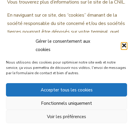
Vous trouverez plus d’informations sur le site de la CNIL.
En naviguant sur ce site, des “cookies” émanant de la
société responsable du site concerné et/ou des sociétés
tierces pourront être déposés sur votre terminal, quel
qu’en soit le type.
Gérer le consentement aux
Lors de la première navigation sur ce site, une bannière
cookies
explicative sur l’utilisation des “cookies” apparaîtra. Dès
Nous utilisons des cookies pour optimiser notre site web et notre
lors en poursuivant la navigation, le client ou le prospect
service, ça vous permettra de découvrir nos vidéos, l'envoi de messages
ou l’utilisateur, sera réputé informé et avoir accepté
par le formulaire de contact et bien d'autres.
l’utilisation desdits “cookies”.
Le consentement donné sera valable pour une période
Accepter tous les cookies
inférieure ou au maximum de treize (13) mois.
Fonctionnels uniquement
L’utilisateur a la possibilité de désactiver les cookies à
partir des paramètres de son navigateur.
Voir les préférences
Toutes les informations collectées ne seront utilisées
que pour suivre le volume, le type et la configuration du