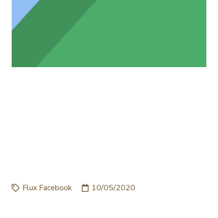
ÇA Y EST DÉBUT DES
TRAVAUX POUR NOTRE
5ÈME CHAMBRE » LA
PÊCHERIE »
OUVERTURE …
Flux Facebook
10/05/2020