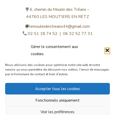
6, chemin du Moulin des Tréans –
44760 LES MOUTIERS EN RETZ
lemoulindestreans44@gmail.com
02 51 18 74 52 | 06 32 52 77 31
Gérer le consentement aux
cookies
Nous utilisons des cookies pour optimiser notre site web et notre
service, ça vous permettra de découvrir nos vidéos, l'envoi de messages
par le formulaire de contact et bien d'autres.
©lemoulindestreans.fr
Accepter tous les cookies
Mentions légales
Fonctionnels uniquement
© by
Orocom.fr
Voir les préférences