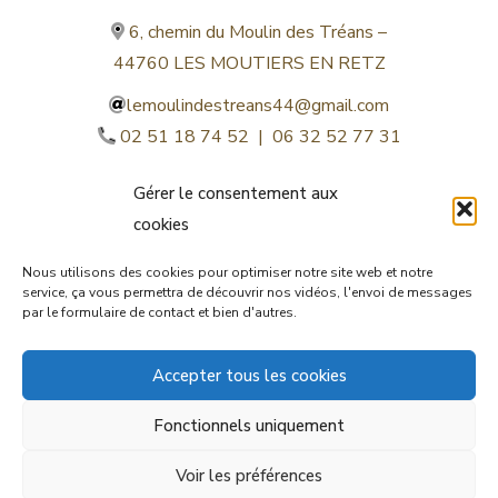
6, chemin du Moulin des Tréans –
44760 LES MOUTIERS EN RETZ
lemoulindestreans44@gmail.com
02 51 18 74 52 | 06 32 52 77 31
Gérer le consentement aux
cookies
Nous utilisons des cookies pour optimiser notre site web et notre
service, ça vous permettra de découvrir nos vidéos, l'envoi de messages
par le formulaire de contact et bien d'autres.
©lemoulindestreans.fr
Accepter tous les cookies
Mentions légales
Fonctionnels uniquement
© by
Orocom.fr
Voir les préférences