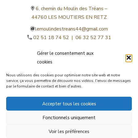
6, chemin du Moulin des Tréans –
44760 LES MOUTIERS EN RETZ
lemoulindestreans44@gmail.com
02 51 18 74 52 | 06 32 52 77 31
Gérer le consentement aux
cookies
Nous utilisons des cookies pour optimiser notre site web et notre
service, ça vous permettra de découvrir nos vidéos, l'envoi de messages
par le formulaire de contact et bien d'autres.
©lemoulindestreans.fr
Accepter tous les cookies
Mentions légales
Fonctionnels uniquement
© by
Orocom.fr
Voir les préférences