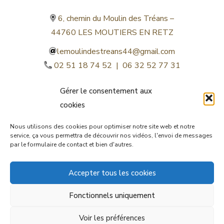
6, chemin du Moulin des Tréans –
44760 LES MOUTIERS EN RETZ
lemoulindestreans44@gmail.com
02 51 18 74 52 | 06 32 52 77 31
Gérer le consentement aux
cookies
Nous utilisons des cookies pour optimiser notre site web et notre
service, ça vous permettra de découvrir nos vidéos, l'envoi de messages
par le formulaire de contact et bien d'autres.
©lemoulindestreans.fr
Accepter tous les cookies
Mentions légales
Fonctionnels uniquement
© by
Orocom.fr
Voir les préférences