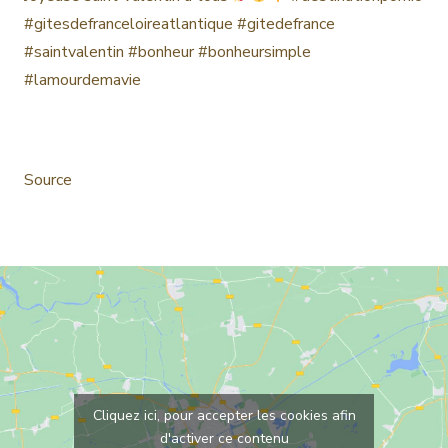
#gitesdefranceloireatlantique
#gitedefrance
#saintvalentin
#bonheur
#bonheursimple
#lamourdemavie
Source
Cliquez ici, pour accepter les cookies afin
d'activer ce contenu