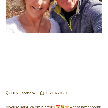
JOYEUSE SAINT
VALENTIN À TOUS
#DESTINATIONPORNIC
#GITESDEFRANCELOIREA
…
Flux Facebook
11/10/2020
Joyeuse saint Valentin à tous
#destinationpornic