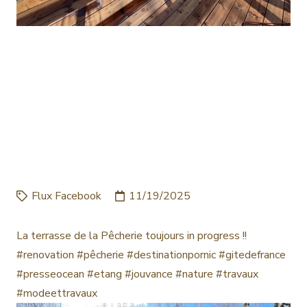
LA TERRASSE DE LA
PÊCHERIE TOUJOURS IN
PROGRESS !!
#RENOVATION
#PÊCHERIE #DESTIN…
Flux Facebook
11/19/2025
La terrasse de la Pêcherie toujours in progress !!
#renovation #pêcherie #destinationpornic #gitedefrance
#presseocean #etang #jouvance #nature #travaux
#modeettravaux