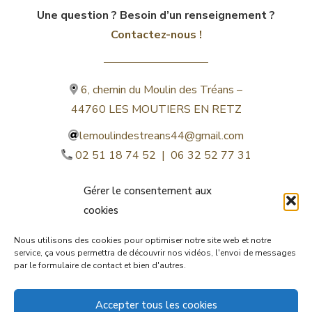
Une question ? Besoin d’un renseignement ?
Contactez-nous !
6, chemin du Moulin des Tréans –
44760 LES MOUTIERS EN RETZ
lemoulindestreans44@gmail.com
02 51 18 74 52 | 06 32 52 77 31
Gérer le consentement aux
cookies
Nous utilisons des cookies pour optimiser notre site web et notre
service, ça vous permettra de découvrir nos vidéos, l'envoi de messages
par le formulaire de contact et bien d'autres.
©lemoulindestreans.fr
Accepter tous les cookies
Mentions légales