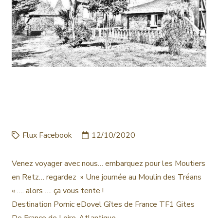
LE MOULIN DES TRÉANS
| CHAMBRES D’HÔTES
Flux Facebook
12/10/2020
Venez voyager avec nous… embarquez pour les Moutiers
en Retz… regardez » Une journée au Moulin des Tréans
« …. alors …. ça vous tente !
Destination Pornic
eDovel
Gîtes de France
TF1
Gites
De France de Loire-Atlantique