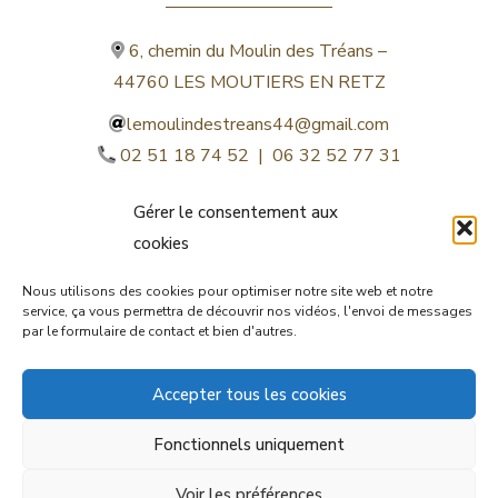
6, chemin du Moulin des Tréans –
44760 LES MOUTIERS EN RETZ
lemoulindestreans44@gmail.com
02 51 18 74 52 | 06 32 52 77 31
Gérer le consentement aux
cookies
Nous utilisons des cookies pour optimiser notre site web et notre
service, ça vous permettra de découvrir nos vidéos, l'envoi de messages
par le formulaire de contact et bien d'autres.
©lemoulindestreans.fr
Accepter tous les cookies
Mentions légales
Fonctionnels uniquement
© by
Orocom.fr
Voir les préférences