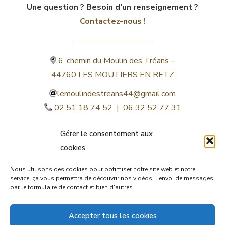
Une question ? Besoin d’un renseignement ?
Contactez-nous !
6, chemin du Moulin des Tréans –
44760 LES MOUTIERS EN RETZ
lemoulindestreans44@gmail.com
02 51 18 74 52 | 06 32 52 77 31
Gérer le consentement aux
cookies
Nous utilisons des cookies pour optimiser notre site web et notre
service, ça vous permettra de découvrir nos vidéos, l'envoi de messages
par le formulaire de contact et bien d'autres.
©lemoulindestreans.fr
Accepter tous les cookies
Mentions légales