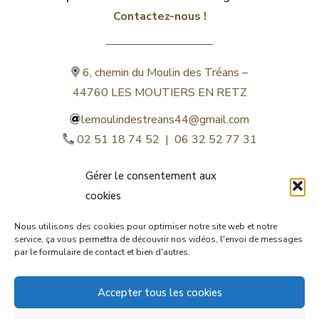
Contactez-nous !
6, chemin du Moulin des Tréans –
44760 LES MOUTIERS EN RETZ
lemoulindestreans44@gmail.com
02 51 18 74 52 | 06 32 52 77 31
Gérer le consentement aux
cookies
Nous utilisons des cookies pour optimiser notre site web et notre
service, ça vous permettra de découvrir nos vidéos, l'envoi de messages
par le formulaire de contact et bien d'autres.
©lemoulindestreans.fr
Accepter tous les cookies
Mentions légales