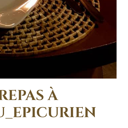
REPAS À
U_EPICURIEN