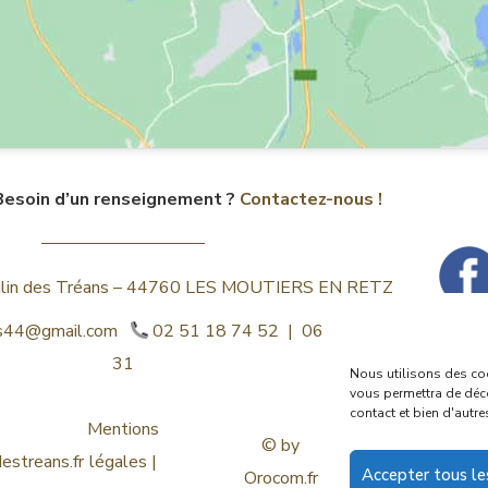
Besoin d’un renseignement ?
Contactez-nous !
ulin des Tréans – 44760 LES MOUTIERS EN RETZ
ns44@gmail.com
02 51 18 74 52 | 06 32 52 77
31
Nous utilisons des coo
vous permettra de déco
contact et bien d'autre
Mentions
© by
estreans.fr
légales
|
Accepter tous le
Orocom.fr