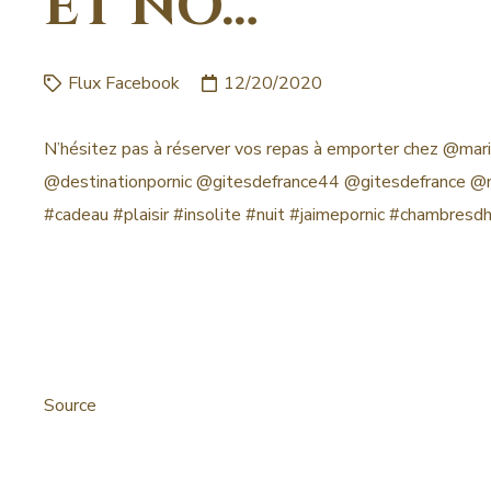
ET NO…
Flux Facebook
12/20/2020
N’hésitez pas à réserver vos repas à emporter chez @mari
@destinationpornic @gitesdefrance44 @gitesdefrance @ma
#cadeau
#plaisir
#insolite
#nuit
#jaimepornic
#chambresd
Source