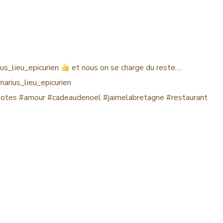
us_lieu_epicurien
et nous on se charge du reste….
rius_lieu_epicurien
hotes
#amour
#cadeaudenoel
#jaimelabretagne
#restaurant