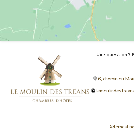
Une question ? 
6, chemin du Mo
lemoulindestrea
©lemoulind