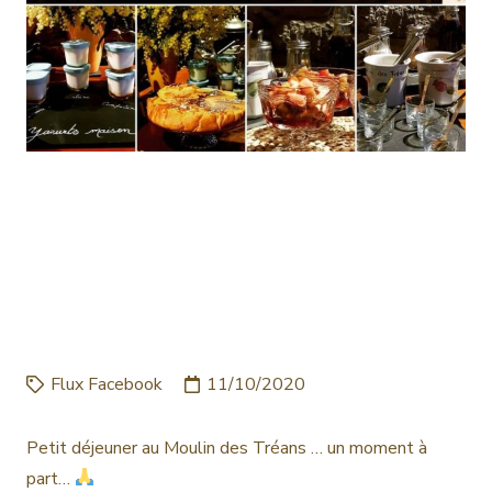
PETIT DÉJEUNER AU
MOULIN DES TRÉANS …
UN MOMENT À PART…
#GITESDEFRANCELOIRE…
Flux Facebook
11/10/2020
Petit déjeuner au Moulin des Tréans … un moment à
part…