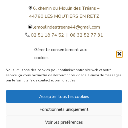
6, chemin du Moulin des Tréans –
44760 LES MOUTIERS EN RETZ
lemoulindestreans44@gmail.com
02 51 18 74 52 | 06 32 52 77 31
Gérer le consentement aux
cookies
Nous utilisons des cookies pour optimiser notre site web et notre
service, ça vous permettra de découvrir nos vidéos, l'envoi de messages
par le formulaire de contact et bien d'autres.
©lemoulindestreans.fr
Accepter tous les cookies
Mentions légales
Fonctionnels uniquement
© by
Orocom.fr
Voir les préférences