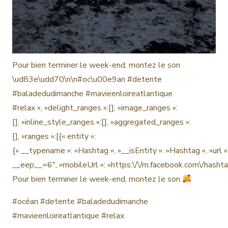
Pour bien terminer le week-end, montez le son
\ud83e\udd70\n\n#oc\u00e9an #detente
#baladedudimanche #mavieenloireatlantique
#relax », »delight_ranges »:[], »image_ranges »:
[], »inline_style_ranges »:[], »aggregated_ranges »:
[], »ranges »:[{« entity »:
{« __typename »: »Hashtag », »__isEntity »: »Hashtag », »u
__eep__=6″, »mobileUrl »: »https:\/\/m.facebook.com\/has
Pour bien terminer le week-end, montez le son
#océan #detente #baladedudimanche
#mavieenloireatlantique #relax