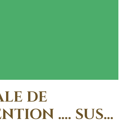
ALE DE
ENTION …. SUS…