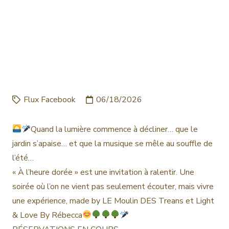
COMMENCE À
DÉCLINER… QUE LE
JARDIN S’APAISE… ET
QUE LA MUSIQUE …
Flux Facebook
06/18/2026
Quand la lumière commence à décliner… que le
jardin s’apaise… et que la musique se mêle au souffle de
l’été…
« À l’heure dorée » est une invitation à ralentir. Une
soirée où l’on ne vient pas seulement écouter, mais vivre
une expérience, made by LE Moulin DES Treans et Light
& Love By Rébecca