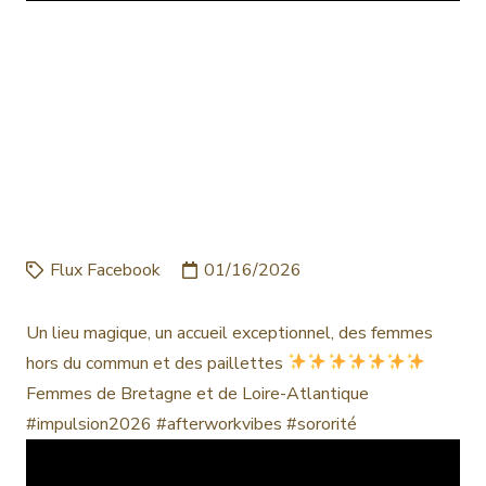
UN LIEU MAGIQUE, UN
ACCUEIL
EXCEPTIONNEL, DES
FEMMES HORS DU
COMMUN ET DES PAILL…
Flux Facebook
01/16/2026
Un lieu magique, un accueil exceptionnel, des femmes
hors du commun et des paillettes
Femmes de Bretagne et de Loire-Atlantique
#impulsion2026 #afterworkvibes #sororité